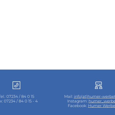
Tel.: 07234 / 84 0 15
Mail:
info(at)humer-werbet
x: 07234 / 84 0 15 - 4
Instagram:
humer_werbe
Facebook:
Humer Werbe