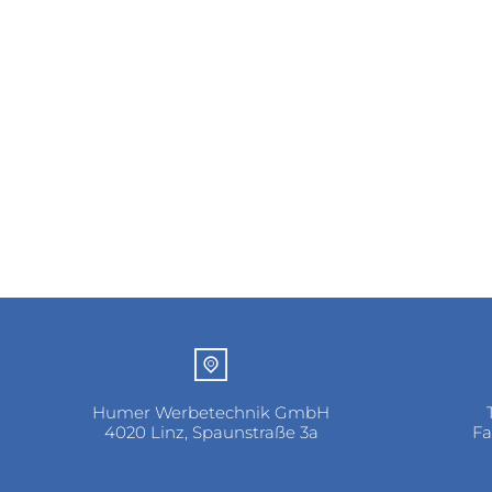
Humer Werbetechnik GmbH
4020 Linz, Spaunstraße 3a
Fa